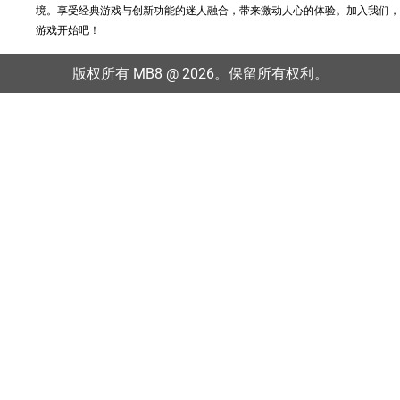
境。享受经典游戏与创新功能的迷人融合，带来激动人心的体验。加入我们，
游戏开始吧！
版权所有 MB8 @ 2026。保留所有权利。