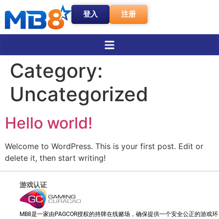
登入
注册
Category:
Uncategorized
Hello world!
Welcome to WordPress. This is your first post. Edit or
delete it, then start writing!
游戏认证
MB8是一家由PAGCOR授权的持牌在线赌场，确保提供一个安全公正的游戏环